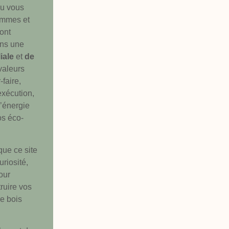
lu vous
ommes et
ont
ans une
liale
et
de
valeurs
-faire,
exécution,
’énergie
os éco-
ue ce site
uriosité,
our
ruire vos
e bois