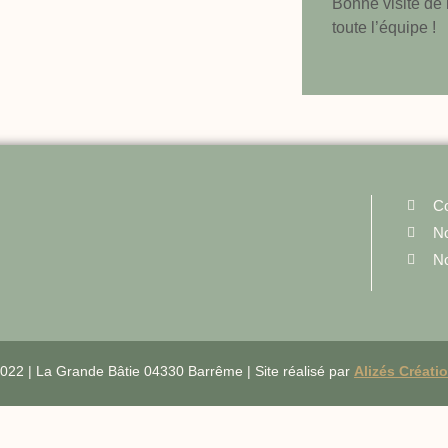
Bonne visite de 
toute l’équipe !
Co
No
No
 2022 | La Grande Bâtie 04330 Barrême | Site réalisé par
Alizés Créati