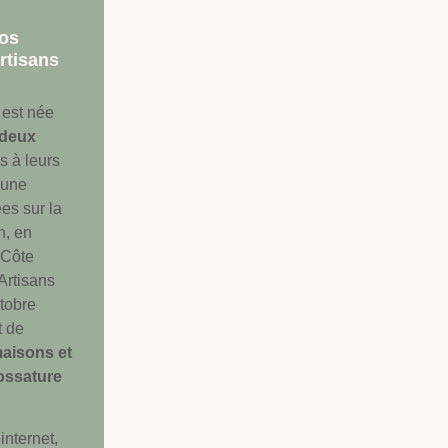
os
Artisans
 est née
deux
s à leurs
 une
es sur la
n, en
 Côte
 Artisans
ctobre
t de
maisons et
ossature
internet,