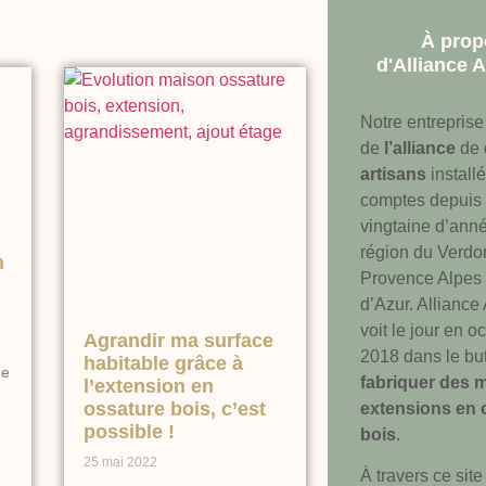
À prop
d'Alliance 
Notre entreprise
de
l’alliance
de
artisans
installé
comptes depuis
vingtaine d’anné
région du Verdo
n
Provence Alpes
d’Azur. Alliance
voit le jour en o
Agrandir ma surface
2018 dans le bu
habitable grâce à
ne
fabriquer des 
l’extension en
e
ossature bois, c’est
extensions en 
possible !
bois
.
25 mai 2022
À travers ce site 