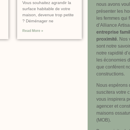
Vous souhaitez agrandir la
nous avons vou
surface habitable de votre
présenter les h
maison, devenue trop petite
les femmes qui f
? Déménager ne
d’Alliance Artis
Read More »
entreprise fami
proximité
. Nos 
sont notre savoir
notre rapidité d’
les économies d
que conférent n
constructions.
Nous espérons q
suscitera votre c
vous inspirera p
agencer et const
maisons ossatur
(MOB).