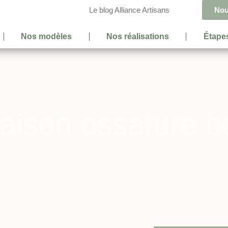
Le blog Alliance Artisans
Nou
Nos modèles
Nos réalisations
Étapes
aison ossature b