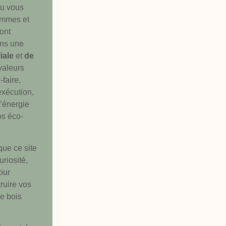
lu vous
ommes et
ont
ans une
liale
et
de
valeurs
-faire,
exécution,
’énergie
os éco-
ue ce site
uriosité,
our
ruire vos
e bois