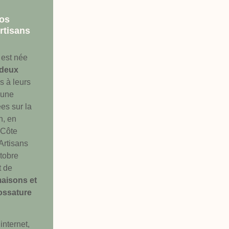
os
Artisans
 est née
deux
s à leurs
 une
es sur la
n, en
 Côte
 Artisans
ctobre
t de
maisons et
ossature
internet,