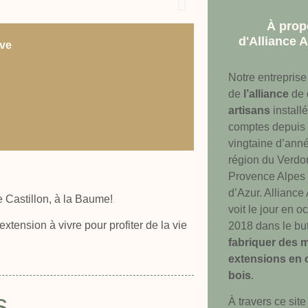
À prop
d'Alliance 
ave
Notre entreprise
de
l’alliance
de
artisans
installé
comptes depuis
vingtaine d’anné
région du Verdo
Provence Alpes
d’Azur. Alliance
e Castillon, à la Baume!
voit le jour en o
extension à vivre pour profiter de la vie
2018 dans le bu
fabriquer des 
extensions en 
bois
.
s
À travers ce site 