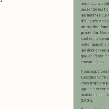
nous avons vou
présenter les h
les femmes qui f
d’Alliance Artis
entreprise fami
proximité
. Nos 
sont notre savoir
notre rapidité d’
les économies d
que conférent n
constructions.
Nous espérons q
suscitera votre c
vous inspirera p
agencer et const
maisons ossatur
(MOB).