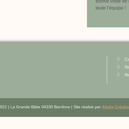
Bonne visite de 
toute l’équipe !
Co
No
No
 2022 | La Grande Bâtie 04330 Barrême | Site réalisé par
Alizés Créati