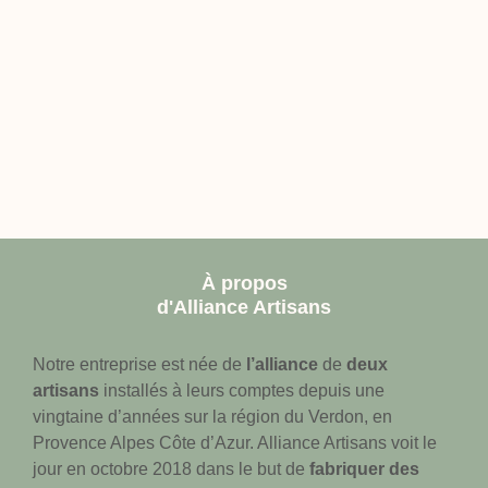
À propos
d'Alliance Artisans
Notre entreprise est née de
l’alliance
de
deux
artisans
installés à leurs comptes depuis une
vingtaine d’années sur la région du Verdon, en
Provence Alpes Côte d’Azur. Alliance Artisans voit le
jour en octobre 2018 dans le but de
fabriquer des