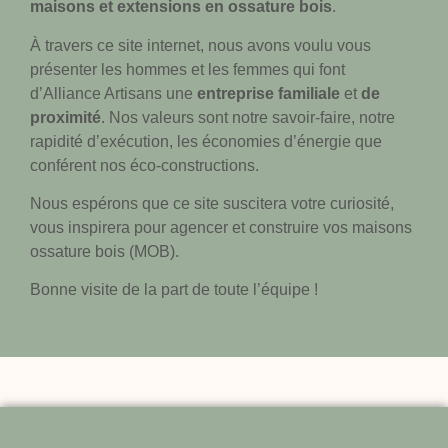
maisons et extensions en ossature bois
.
À travers ce site internet, nous avons voulu vous
présenter les hommes et les femmes qui font
d’Alliance Artisans une
entreprise familiale
et
de
proximité
. Nos valeurs sont notre savoir-faire, notre
rapidité d’exécution, les économies d’énergie que
conférent nos éco-constructions.
Nous espérons que ce site suscitera votre curiosité,
vous inspirera pour agencer et construire vos maisons
ossature bois (MOB).
Bonne visite de la part de toute l’équipe !