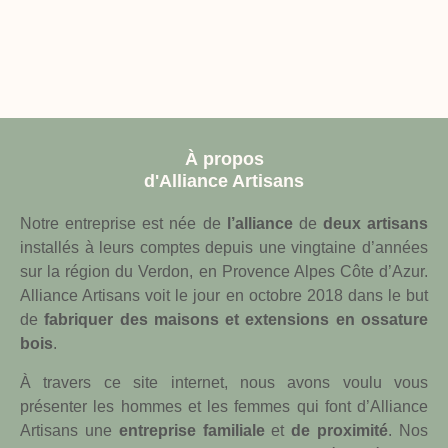
À propos
d'Alliance Artisans
Notre entreprise est née de
l’alliance
de
deux artisans
installés à leurs comptes depuis une vingtaine d’années
sur la région du Verdon, en Provence Alpes Côte d’Azur.
Alliance Artisans voit le jour en octobre 2018 dans le but
de
fabriquer des maisons et extensions en ossature
bois
.
À travers ce site internet, nous avons voulu vous
présenter les hommes et les femmes qui font d’Alliance
Artisans une
entreprise familiale
et
de proximité
. Nos