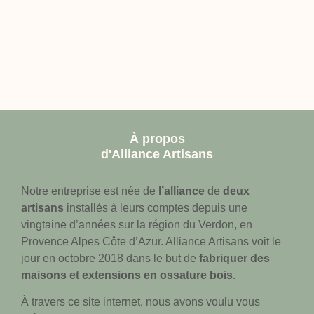
À propos
d'Alliance Artisans
Notre entreprise est née de
l’alliance
de
deux
artisans
installés à leurs comptes depuis une
vingtaine d’années sur la région du Verdon, en
Provence Alpes Côte d’Azur. Alliance Artisans voit le
jour en octobre 2018 dans le but de
fabriquer des
maisons et extensions en ossature bois
.
À travers ce site internet, nous avons voulu vous