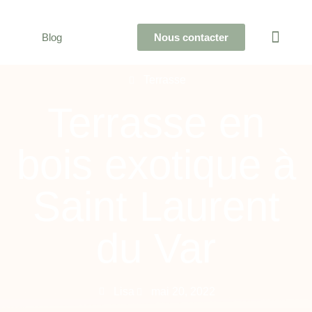
Blog
Nous contacter
Qui sommes-nous
La maison ossature bois
Nos modèles
Nos réalisations
Étapes de projet
Terrasse
Terrasse en
bois exotique à
Saint Laurent
du Var
Lisa
mai 20, 2022